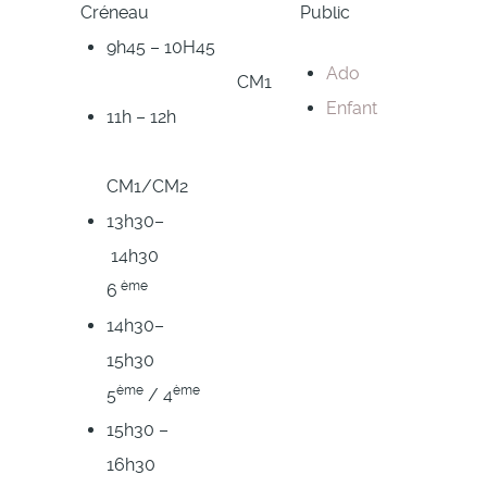
Créneau
Public
9h45 – 10H45
Ado
CM1
Enfant
11h – 12h
CM1/CM2
13h30–
14h30
ème
6
14h30–
15h30
ème
ème
5
/ 4
15h30 –
16h30