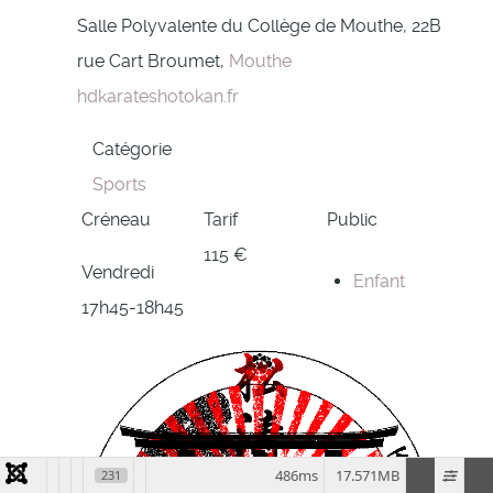
Salle Polyvalente du Collège de Mouthe, 22B
rue Cart Broumet,
Mouthe
hdkarateshotokan.fr
Catégorie
Sports
Créneau
Tarif
Public
115 €
Vendredi
Enfant
17h45-18h45
486ms
17.571MB
231