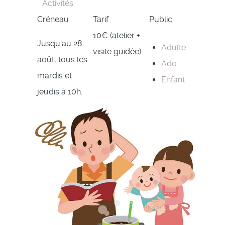
Activités
Créneau
Tarif
Public
10€ (atelier +
Jusqu'au 28
Adulte
visite guidée)
août, tous les
Ado
mardis et
Enfant
jeudis à 10h.