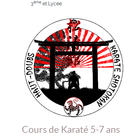
ème
3
et Lycée
Cours de Karaté 5-7 ans