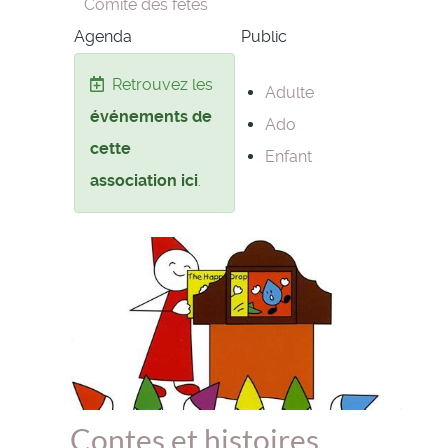
Comité des fêtes
Agenda
Public
Retrouvez les
Adulte
événements de
Ado
cette
Enfant
association ici
.
Contes et histoires