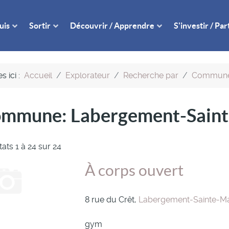
uis
Sortir
Découvrir / Apprendre
S'investir / Pa
s ici :
Accueil
Explorateur
Recherche par
Commun
ommune:
Labergement-Saint
tats 1 à 24 sur 24
À corps ouvert
8 rue du Crêt,
Labergement-Sainte-Ma
gym