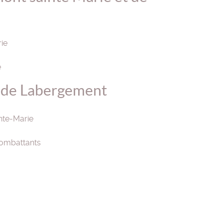
ie
e
 de Labergement
nte-Marie
ombattants