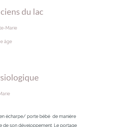
ciens du lac
te-Marie
me âge
siologique
Marie
 en écharpe/ porte bébé de manière
se de son développement. Le portage