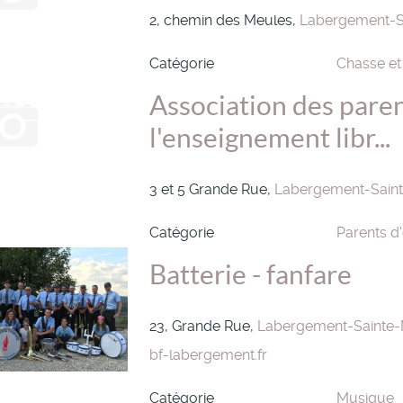
2, chemin des Meules,
Labergement-S
Catégorie
Chasse et
Association des paren
l'enseignement libr...
3 et 5 Grande Rue,
Labergement-Saint
Catégorie
Parents d
Batterie - fanfare
23, Grande Rue,
Labergement-Sainte-
bf-labergement.fr
Catégorie
Musique