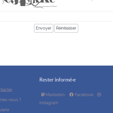
Rester informé·e
tacter
Mastodon
Facebook
mes-nous ?
Instagram
tenir