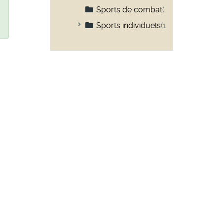
Sports de combat
(8)
Sports individuels
(17)
Vélo
(6)