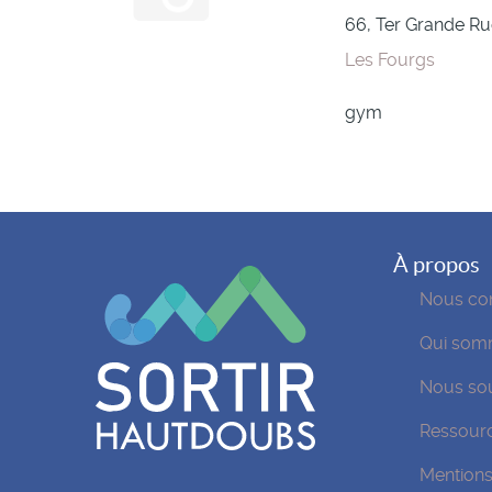
66, Ter Grande R
Les Fourgs
gym
À propos
Nous con
Qui som
Nous sou
Ressour
Mentions