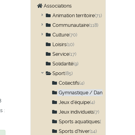
Associations
Animation territoire
(71)
Comité des fêtes
(42)
Communautaire
(118)
Anciens combattants
(9)
Culture
(70)
Chasse et pêche
Artisanat
(3)
(27)
Loisirs
(10)
Club 3ième âge
Arts
(3)
(14)
Service
(17)
Habitants
Festival / Concert
(13)
(3)
Solidarité
(9)
Parents d'élèves
Musique
(24)
(16)
Sport
(85)
Chorale
(10)
Professionnels
Patrimoine
(28)
(8)
Collectifs
(4)
Historique
(20)
Sapeurs-pompiers
Théâtre
(8)
(13)
Gymnastique / Danse
(11)
8
Naturel
(7)
Jeux d'équipe
(4)
s :
Jeux individuels
(7)
Sports aquatiques
(3)
Sports d'hiver
(14)