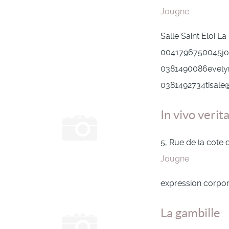
Jougne
Salle Saint Eloi L
0041796750045jor
0381490086evelyne
0381492734tisale
In vivo verit
5, Rue de la cote
Jougne
expression corpor
La gambille