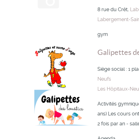
8 rue du Crêt,
Lab
Labergement-Sain
gym
Galipettes d
Siège social : 1 p
Neufs
Les Hôpitaux-Neu
Activités gymniqu
ans) Les cours ont
2 fois par an - sa
Agenda