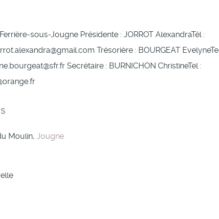
a Ferrière-sous-Jougne Présidente : JORROT AlexandraTél :
rot.alexandra@gmail.com Trésorière : BOURGEAT EvelyneTel
.bourgeat@sfr.fr Secrétaire : BURNICHON ChristineTel :
@orange.fr
as
 du Moulin,
Jougne
elle