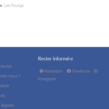
ue,
Les Fourgs
Rester informé·e
tacter
Mastodon
Facebook
mes-nous ?
Instagram
tenir
ces
 légales