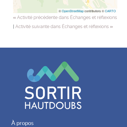
©
OpenStreetMap
contributors ©
CARTO
«
Activité précédente dans Échanges et réflexions
|
Activité suivante dans Échanges et réflexions
»
À propos