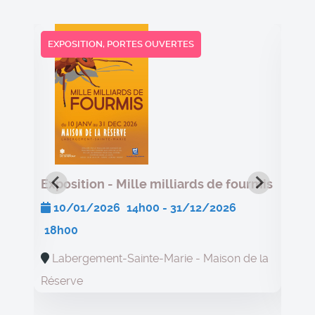
EXPOSITION, PORTES OUVERTES
E
Exposition - Mille milliards de fourmis
Ex
10/01/2026
14h00
- 31/12/2026
18h00
1
Labergement-Sainte-Marie - Maison de la
Réserve
Ré