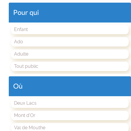
Pour qui
Enfant
Ado
Adulte
Tout public
Où
Deux Lacs
Mont d'Or
Val de Mouthe