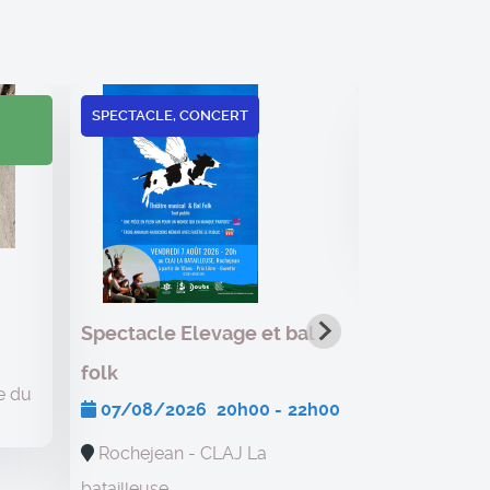
salon du l
SPECTACLE, CONCERT
08/08/2
09/08/202
Gellin - Sa
Spectacle Elevage et bal
folk
e du
07/08/2026
20h00
-
22h00
Rochejean - CLAJ La
batailleuse