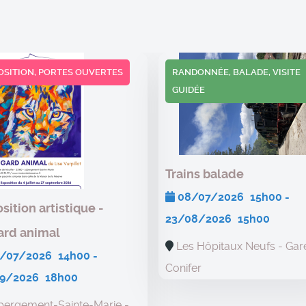
OSITION, PORTES OUVERTES
RANDONNÉE, BALADE, VISITE
GUIDÉE
Trains balade
08/07/2026
15h00
-
sition artistique -
23/08/2026
15h00
ard animal
Les Hôpitaux Neufs - Gar
/07/2026
14h00
-
Conifer
09/2026
18h00
bergement-Sainte-Marie -