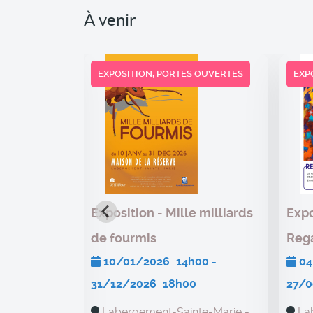
À venir
EXPOSITION, PORTES OUVERTES
EXP
d’été de
Exposition - Mille milliards
Expo
ue
de fourmis
Reg
h00
-
10/01/2026
14h00
-
04
0
31/12/2026
18h00
27/
emplins -
Labergement-Sainte-Marie -
La