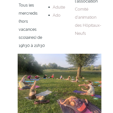
l'association
Tous les
Adulte
Comité
mercredis
Ado
d'animation
(hors
des Hôpitaux-
vacances
Neufs
scolaires) de
19h30 à 21h30