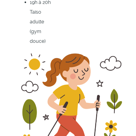
19h à 20h
Taïso
adulte
(gym
douce)