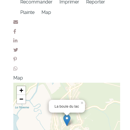
Recommander
Imprimer
Reporter
Plainte
Map
Map
+
−
×
La boule du lac