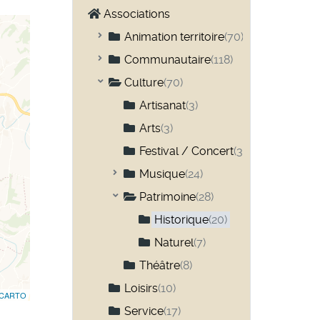
Associations
Animation territoire
(70)
Comité des fêtes
(41)
Communautaire
(118)
Anciens combattants
(9)
Culture
(70)
Chasse et pêche
(27)
Artisanat
(3)
Club 3ième âge
(14)
Arts
(3)
Habitants
(13)
Festival / Concert
(3)
Parents d'élèves
(16)
Musique
(24)
Professionnels
Chorale
(10)
(8)
Patrimoine
(28)
Sapeurs-pompiers
(13)
Historique
(20)
Naturel
(7)
Théâtre
(8)
Loisirs
(10)
CARTO
Service
(17)