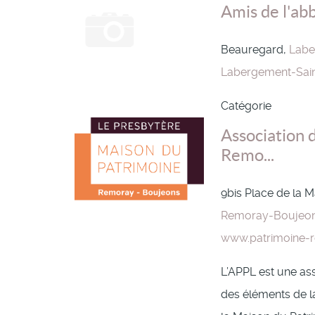
Amis de l'ab
Beauregard,
Labe
Labergement-Sain
Catégorie
Association 
Remo...
9bis Place de la M
Remoray-Boujeo
www.patrimoine-r
L’APPL est une as
des éléments de la 