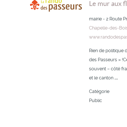
Le mur aux fl
mairie - 2 Route P
Chapelle-des-Boi
www.randodespa
Rien de politique 
des Passeurs » !C
souvent – côté fran
et le canton
...
Catégorie
Public