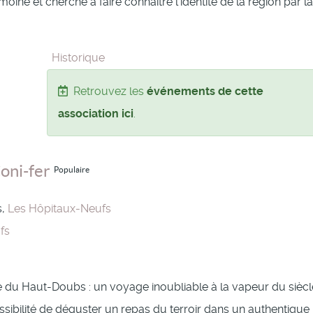
oine et cherche à faire connaître l’identité de la région par la
Historique
Retrouvez les
événements de cette
association ici
.
Coni-fer
Populaire
s,
Les Hôpitaux-Neufs
fs
ue du Haut-Doubs : un voyage inoubliable à la vapeur du siècl
ssibilité de déguster un repas du terroir dans un authentique