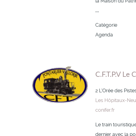
la Maison du Patrim
...
Catégorie
Agenda
C.F.T.P.V Le 
2 L'Orée des Piste
Les Hôpitaux-Neu
conifer.fr
Le train touristiq
dernier avec la po