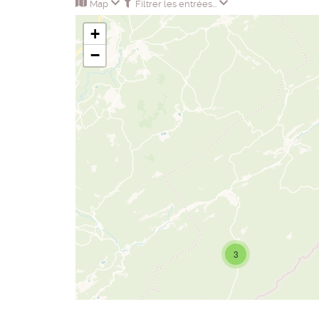
Map
Filtrer les entrées...
+
−
3