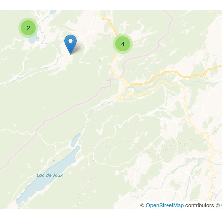
2
4
©
OpenStreetMap
contributors ©