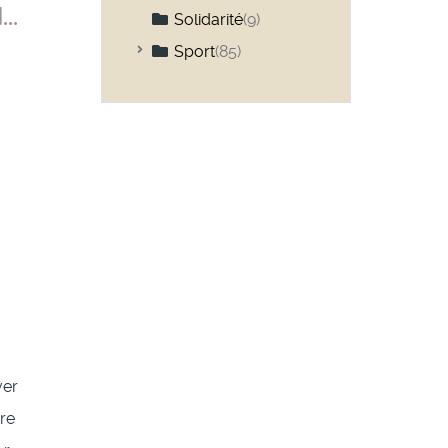
..
Solidarité
(9)
Sport
(85)
Collectifs
(4)
Gymnastique / Danse
(11)
Jeux d'équipe
(4)
Jeux individuels
(7)
Sports aquatiques
(3)
Sports d'hiver
(14)
Sports de combat
(8)
Sports individuels
(17)
Vélo
(6)
ver
ère