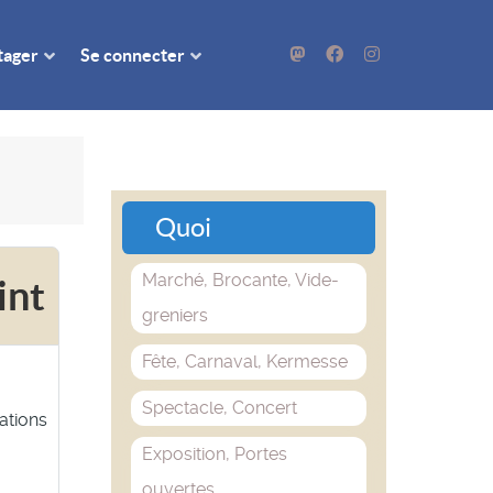
rtager
Se connecter
Quoi
Marché, Brocante, Vide-
int
greniers
Fête, Carnaval, Kermesse
Spectacle, Concert
ations
Exposition, Portes
ouvertes