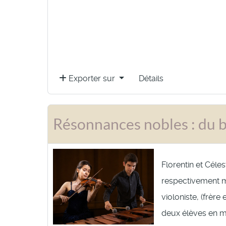
Exporter sur
Détails
Résonnances nobles : du bo
Florentin et Céles
respectivement m
violoniste, (frère
deux élèves en m