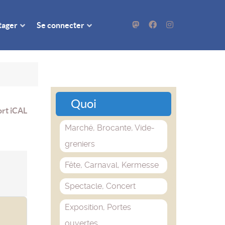
rtager
Se connecter
Quoi
rt iCAL
Marché, Brocante, Vide-
greniers
Fête, Carnaval, Kermesse
Spectacle, Concert
Exposition, Portes
ouvertes