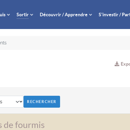
uis
Sortir
Découvrir / Apprendre
S'investir / Pa
nts
Expo
ds de fourmis