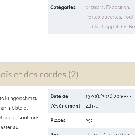
Catégories
greniers
,
Exposition,
Portes ouvertes
,
Tout
public
,
L'Appel des Bo
is et des cordes (2)
Date de
13/08/2026
20h00 -
te Klingelschmitt,
l'événement
21h30
arimbiste et
 et soeur) sont tous
Places
250
aster au
Prix
Plateau (à votre bon