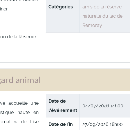
Catégories
amis de la réserve
ner.
naturelle du lac de
Remoray
son de la Réserve.
gard animal
Date de
ve accueille une
04/07/2026 14h00
l'événement
tistique haute en
nimal » de Lise
Date de fin
27/09/2026 18h00