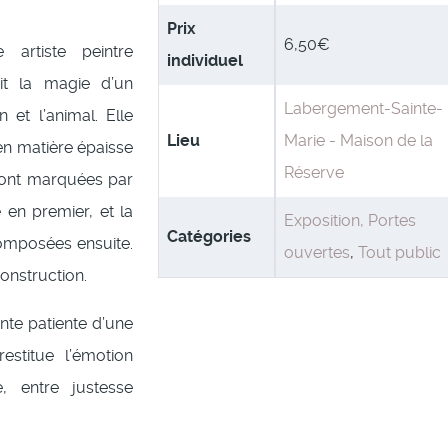
Prix
6,50€
 artiste peintre
individuel
it la magie d’un
Labergement-Sainte-
 et l’animal. Elle
Lieu
Marie - Maison de la
en matière épaisse
Réserve
sont marquées par
 en premier, et la
Exposition, Portes
Catégories
omposées ensuite.
ouvertes
,
Tout public
construction.
tente patiente d’une
restitue l’émotion
, entre justesse