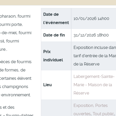
Date de
 pharaon, fourmi
10/01/2026 14h00
l'événement
ourmi porte,
t-de-miel, fourmi
Date de fin
31/12/2026 18h00
sil, fourmi
Exposition incluse dan
ure…
Prix
tarif d'entrée de la Ma
individuel
spèces de fourmis
de la Réserve
de formes, de
Labergement-Sainte-
certaines élèvent
Lieu
Marie - Maison de la
es champignons
Réserve
e environnement.
Exposition, Portes
s et des
ouvertes
,
Tout public
es « fourmi-dables