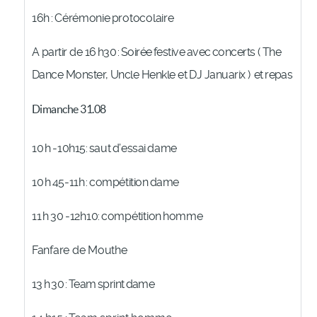
16h
:
Cérémonie
protocolaire
A partir de 16
h30
:
Soirée
festive
avec
concerts ( The
Dance Monster, Uncle Henkle et DJ Januarix )
et
repas
Dimanche 31.08
10
h
-10h15:
saut
d’essai
dame
10
h
45-11h
:
compétition
dame
11
h
30
-
12h10:
compétition
homme
Fanfare de Mouthe
13
h
30
:
Team
sprint
dame