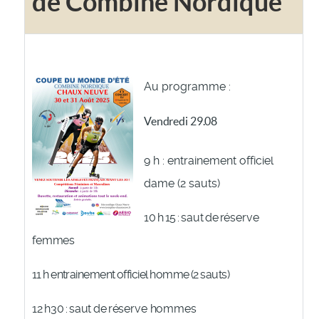
de Combiné Nordique
Au programme :
Vendredi 29.08
9
h
:
entrainement
officiel
dame
(2
sauts)
10
h
15
:
saut
de
réserve
femmes
11
h
entrainement
officiel
homme
(2
sauts)
12
h30
:
saut
de
réserve hommes