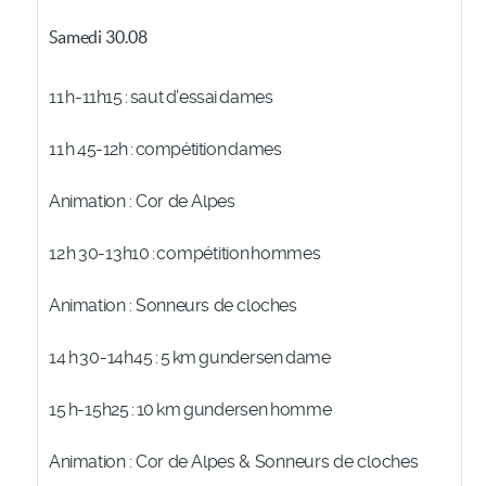
Samedi 30.08
11
h-11h15
:
saut
d’essai
dames
11
h
45-12h
:
compétition
dames
Animation : Cor de Alpes
12
h
30-13h10
:
compétition
homme
s
Animation : Sonneurs de cloches
14
h
30-14h45
:
5
km
gundersen
dame
15
h-15h25
:
10
km
gundersen
homme
Animation : Cor de Alpes
& Sonneurs de cloches