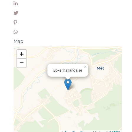
Map
+
−
×
Boxe thaïlandaise