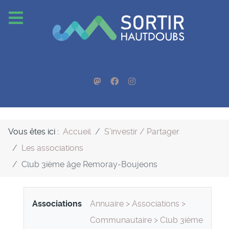
Vous êtes ici :
Accueil
S'investir / Partager
Les associations
Club 3ième âge Remoray-Boujeons
Associations
Annuaire
>
Associations
>
Communautaire
>
Club 3ième