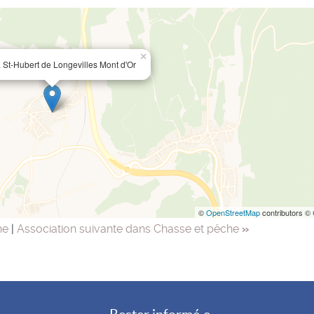
×
St-Hubert de Longevilles Mont d'Or
©
OpenStreetMap
contributors ©
he
|
Association suivante dans Chasse et pêche
»