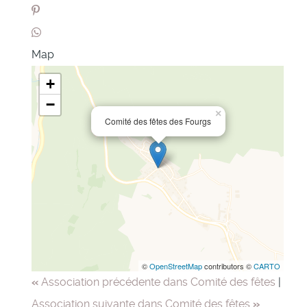
Map
+
−
×
Comité des fêtes des Fourgs
©
OpenStreetMap
contributors ©
CARTO
«
Association précédente dans Comité des fêtes
|
Association suivante dans Comité des fêtes
»