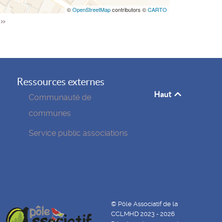
©
OpenStreetMap
contributors ©
CARTO
e
»
Ressources externes
Haut
Communauté de
communes
Service public associations
© Pôle Associatif de la
CCLMHD 2023 - 2026