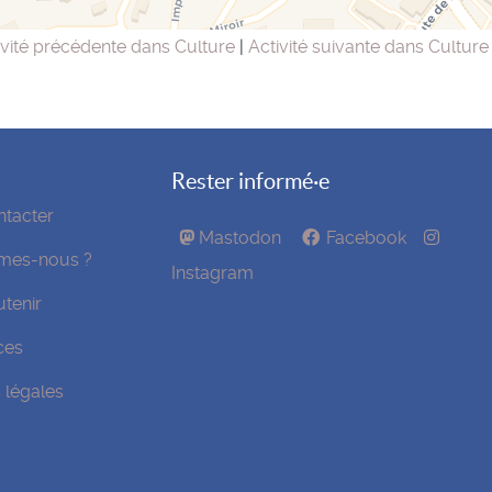
vité précédente dans Culture
|
Activité suivante dans Cultur
Rester informé·e
tacter
Mastodon
Facebook
mes-nous ?
Instagram
tenir
ces
 légales