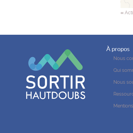
«
Acti
À propos
Nous con
Qui som
Nous sou
Ressour
Mentions